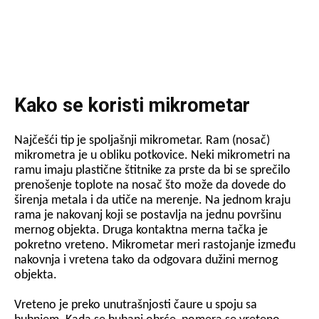
Kako se koristi mikrometar
Najčešći tip je spoljašnji mikrometar. Ram (nosač)
mikrometra je u obliku potkovice. Neki mikrometri na
ramu imaju plastične štitnike za prste da bi se sprečilo
prenošenje toplote na nosač što može da dovede do
širenja metala i da utiče na merenje. Na jednom kraju
rama je nakovanj koji se postavlja na jednu površinu
mernog objekta. Druga kontaktna merna tačka je
pokretno vreteno. Mikrometar meri rastojanje između
nakovnja i vretena tako da odgovara dužini mernog
objekta.
Vreteno je preko unutrašnjosti čaure u spoju sa