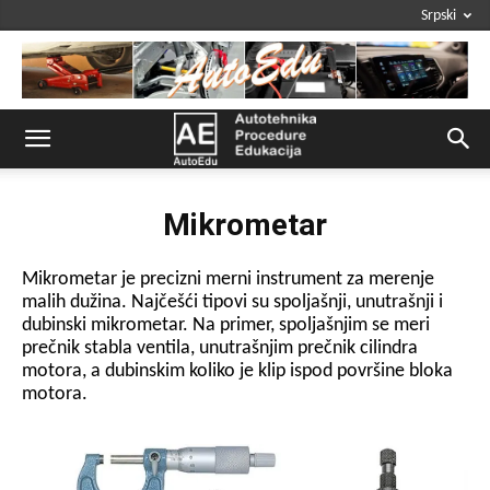
Srpski
Mikrometar
Mikrometar je precizni merni instrument za merenje
malih dužina. Najčešći tipovi su spoljašnji, unutrašnji i
dubinski mikrometar. Na primer, spoljašnjim se meri
prečnik stabla ventila, unutrašnjim prečnik cilindra
motora, a dubinskim koliko je klip ispod površine bloka
motora.