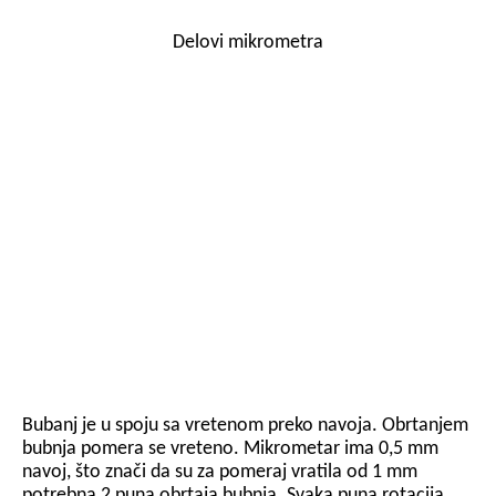
Delovi mikrometra
Bubanj je u spoju sa vretenom preko navoja. Obrtanjem
bubnja pomera se vreteno. Mikrometar ima 0,5 mm
navoj, što znači da su za pomeraj vratila od 1 mm
potrebna 2 puna obrtaja bubnja. Svaka puna rotacija