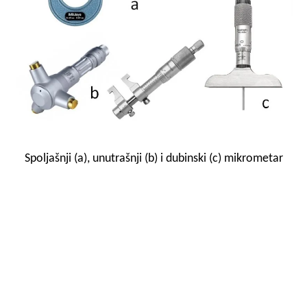
Spoljašnji (a), unutrašnji (b) i dubinski (c) mikrometar