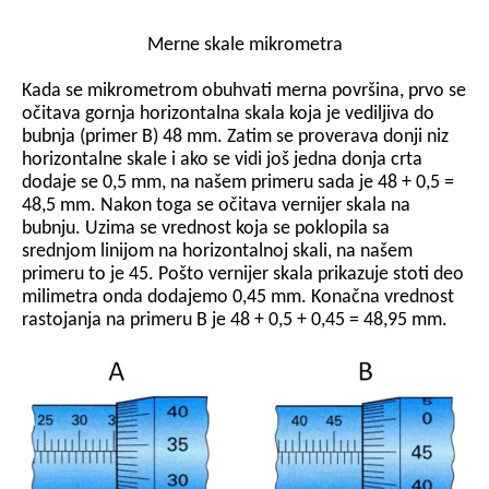
Merne skale mikrometra
Kada se mikrometrom obuhvati merna površina, prvo se
očitava gornja horizontalna skala koja je vediljiva do
bubnja (primer B) 48 mm. Zatim se proverava donji niz
horizontalne skale i ako se vidi još jedna donja crta
dodaje se 0,5 mm, na našem primeru sada je 48 + 0,5 =
48,5 mm. Nakon toga se očitava vernijer skala na
bubnju. Uzima se vrednost koja se poklopila sa
srednjom linijom na horizontalnoj skali, na našem
primeru to je 45. Pošto vernijer skala prikazuje stoti deo
milimetra onda dodajemo 0,45 mm. Konačna vrednost
rastojanja na primeru B je 48 + 0,5 + 0,45 = 48,95 mm.