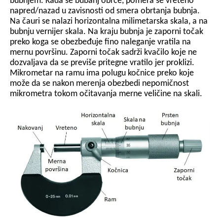
bubnjem. Kada se bubanj obrće, pomera se vreteno
napred/nazad u zavisnosti od smera obrtanja bubnja.
Na čauri se nalazi horizontalna milimetarska skala, a na
bubnju vernijer skala. Na kraju bubnja je zaporni točak
preko koga se obezbeđuje fino naleganje vratila na
mernu površinu. Zaporni točak sadrži kvačilo koje ne
dozvaljava da se previše pritegne vratilo jer proklizi.
Mikrometar na ramu ima polugu kočnice preko koje
može da se nakon merenja obezbedi nepomičnost
mikrometra tokom očitavanja merne veličine na skali.