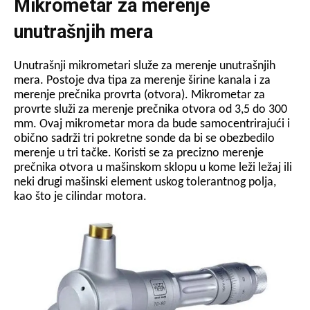
Mikrometar za merenje
unutrašnjih mera
Unutrašnji mikrometari služe za merenje unutrašnjih
mera. Postoje dva tipa za merenje širine kanala i za
merenje prečnika provrta (otvora). Mikrometar za
provrte služi za merenje prečnika otvora od 3,5 do 300
mm. Ovaj mikrometar mora da bude samocentrirajući i
obično sadrži tri pokretne sonde da bi se obezbedilo
merenje u tri tačke. Koristi se za precizno merenje
prečnika otvora u mašinskom sklopu u kome leži ležaj ili
neki drugi mašinski element uskog tolerantnog polja,
kao što je cilindar motora.