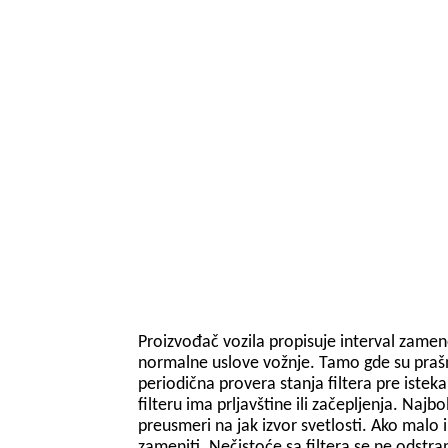
Proizvođač vozila propisuje interval zame
normalne uslove vožnje. Tamo gde su prašnja
periodična provera stanja filtera pre istek
filteru ima prljavštine ili začepljenja. Najbol
preusmeri na jak izvor svetlosti. Ako malo il
zameniti. Nečistoće sa filtera se ne odstr