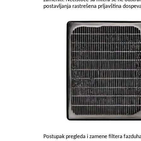
postavljanja rastrešena prljavština dospev
Postupak pregleda i zamene filtera fazdu