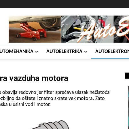
UTOMEHANIKA
AUTOELEKTRIKA
AUTOELEKTRO
era vazduha motora
obavlja redovno jer filter sprečava ulazak nečistoća
ozbiljno da oštete i znatno skrate vek motora. Zato
aska u usisni vod i motor.