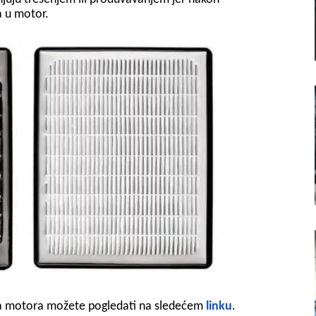
a u motor.
ha motora možete pogledati na sledećem
linku
.