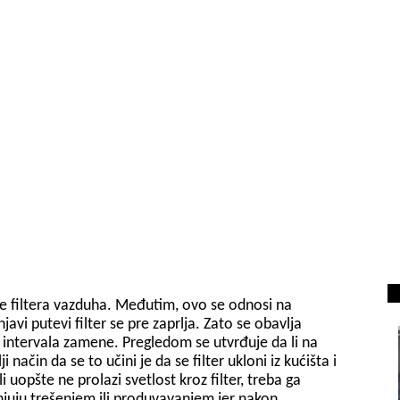
ne filtera vazduha. Međutim, ovo se odnosi na
vi putevi filter se pre zaprlja. Zato se obavlja
a intervala zamene. Pregledom se utvrđuje da li na
ji način da se to učini je da se filter ukloni iz kućišta i
i uopšte ne prolazi svetlost kroz filter, treba ga
anjuju trešenjem ili produvavanjem jer nakon