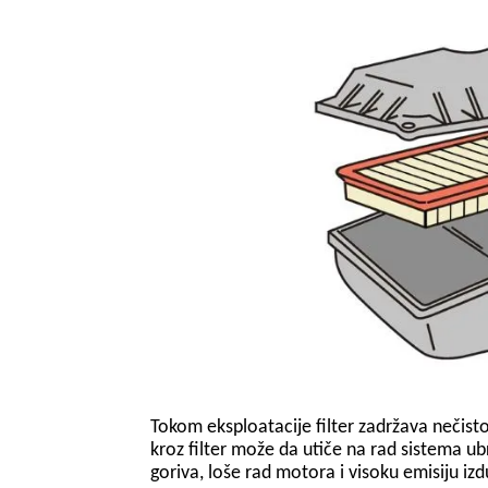
Tokom eksploatacije filter zadržava nečist
kroz filter može da utiče na rad sistema u
goriva, loše rad motora i visoku emisiju iz