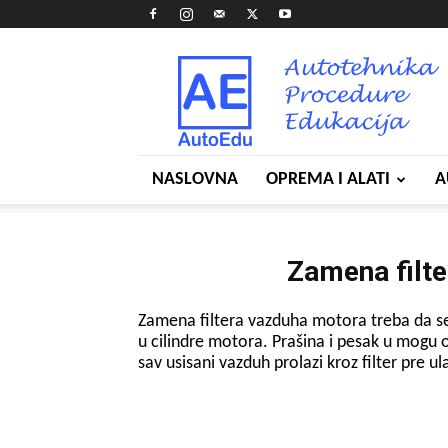
AutoEdu
NASLOVNA
OPREMA I ALATI
A
Zamena filt
Zamena filtera vazduha motora treba da se 
u cilindre motora. Prašina i pesak u mogu 
sav usisani vazduh prolazi kroz filter pre ul