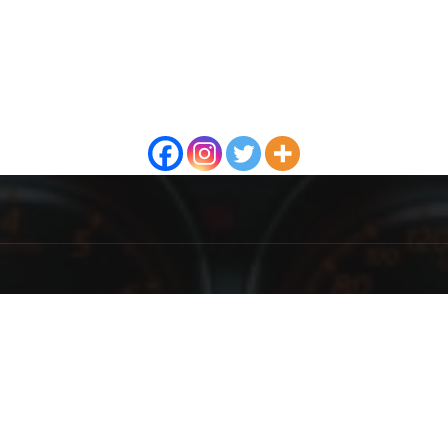
NAMA
P
 Internet portal bavi se autotehnikom i obrađuje procedure
avanja, ispitivanja, popravke i zamene delova vozila.