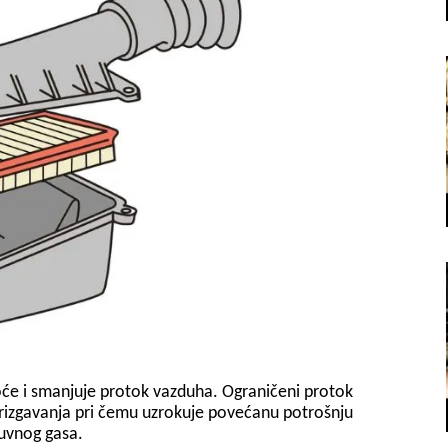
oće i smanjuje protok vazduha. Ograničeni protok
brizgavanja pri čemu uzrokuje povećanu potrošnju
duvnog gasa.