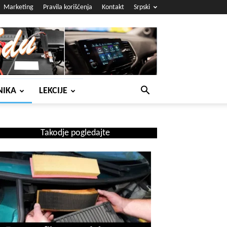
Marketing
Pravila korišćenja
Kontakt
Srpski
NIKA
LEKCIJE
Takodje pogledajte