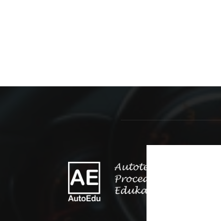
O 
Ovaj
održ