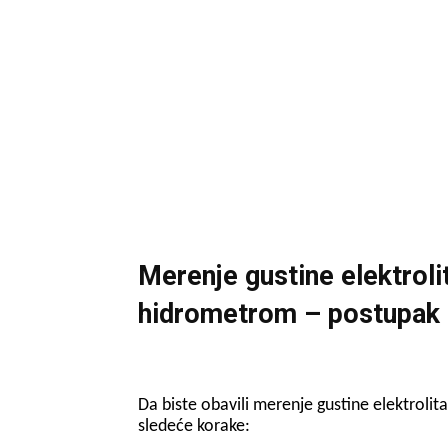
Merenje gustine elektrol
hidrometrom – postupak
Da biste obavili merenje gustine elektrol
sledeće korake: