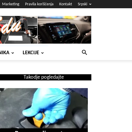
Marketing
Pravila korišćenja
Kontakt
Srpski
NIKA
LEKCIJE
Takodje pogledajte