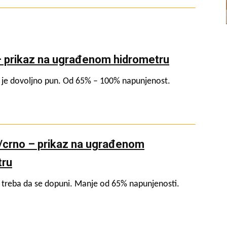
– prikaz na ugrađenom hidrometru
je dovoljno pun. Od 65% – 100% napunjenost.
/crno – prikaz na ugrađenom
tru
treba da se dopuni. Manje od 65% napunjenosti.