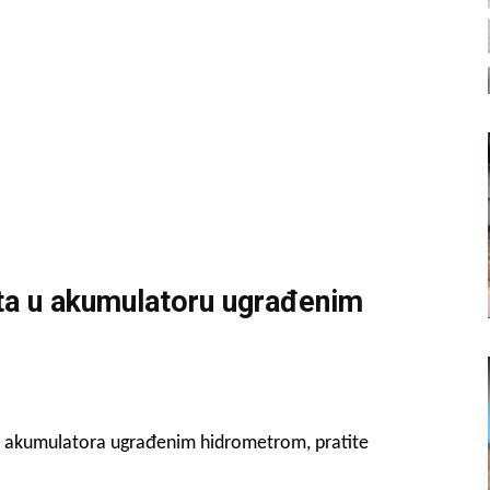
ita u akumulatoru ugrađenim
ita akumulatora ugrađenim hidrometrom, pratite