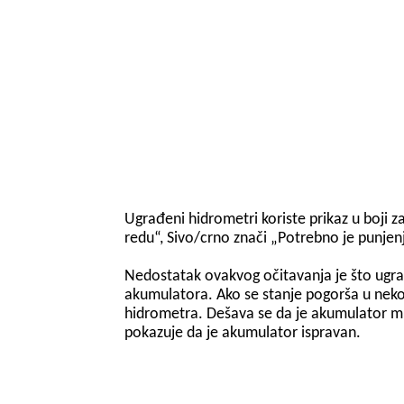
Ugrađeni hidrometri koriste prikaz u boji 
redu“, Sivo/crno znači „Potrebno je punjenj
Nedostatak ovakvog očitavanja je što ugrađ
akumulatora. Ako se stanje pogorša u neko
hidrometra. Dešava se da je akumulator mrt
pokazuje da je akumulator ispravan.