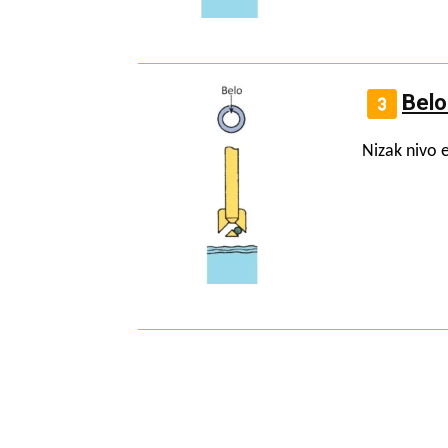
Belo
Nizak nivo e