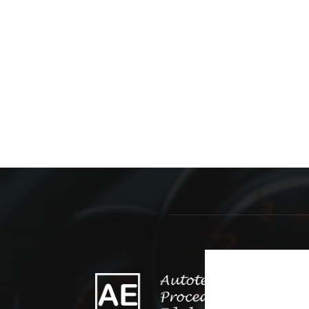
O 
Ovaj