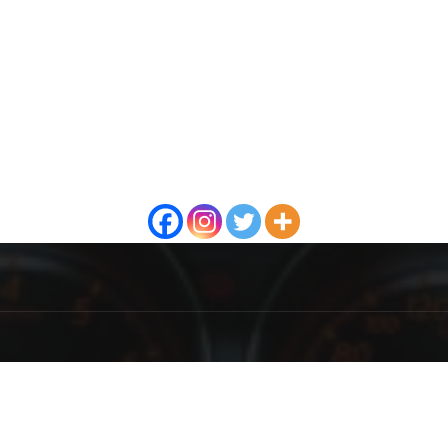
NAMA
P
 Internet portal bavi se autotehnikom i obrađuje procedure