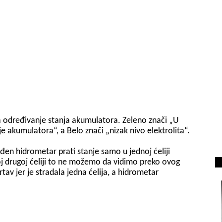
za određivanje stanja akumulatora. Zeleno znači „U
e akumulatora“, a Belo znači „nizak nivo elektrolita“.
en hidrometar prati stanje samo u jednoj ćeliji
j drugoj ćeliji to ne možemo da vidimo preko ovog
av jer je stradala jedna ćelija, a hidrometar