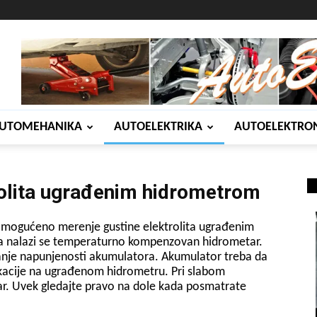
UTOMEHANIKA
AUTOELEKTRIKA
AUTOELEKTRO
rolita ugrađenim hidrometrom
mogućeno merenje gustine elektrolita ugrađenim
a nalazi se temperaturno kompenzovan hidrometar.
anje napunjenosti akumulatora. Akumulator treba da
dikacije na ugrađenom hidrometru. Pri slabom
tar. Uvek gledajte pravo na dole kada posmatrate