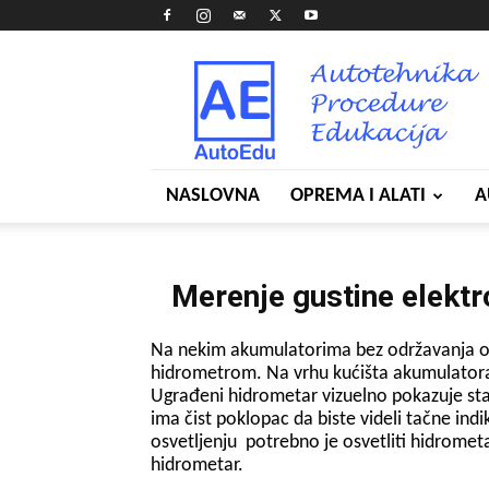
AutoEdu
NASLOVNA
OPREMA I ALATI
A
Merenje gustine elekt
Na nekim akumulatorima bez održavanja o
hidrometrom. Na vrhu kućišta akumulator
Ugrađeni hidrometar vizuelno pokazuje st
ima čist poklopac da biste videli tačne in
osvetljenju potrebno je osvetliti hidrome
hidrometar.