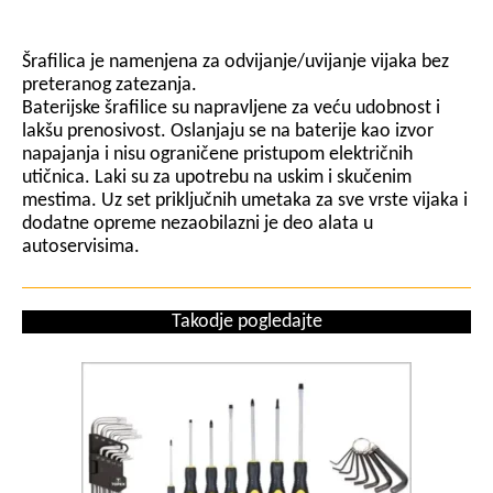
Šrafilica je namenjena za odvijanje/uvijanje vijaka bez
preteranog zatezanja.
Baterijske šrafilice su napravljene za veću udobnost i
lakšu prenosivost. Oslanjaju se na baterije kao izvor
napajanja i nisu ograničene pristupom električnih
utičnica. Laki su za upotrebu na uskim i skučenim
mestima. Uz set priključnih umetaka za sve vrste vijaka i
dodatne opreme nezaobilazni je deo alata u
autoservisima.
Takodje pogledajte