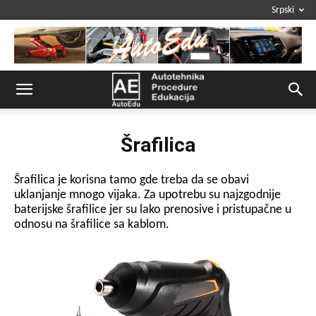
Srpski
Šrafilica
Šrafilica je korisna tamo gde treba da se obavi
uklanjanje mnogo vijaka. Za upotrebu su najzgodnije
baterijske šrafilice jer su lako prenosive i pristupačne u
odnosu na šrafilice sa kablom.