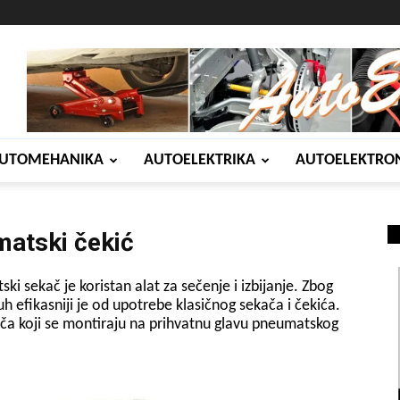
UTOMEHANIKA
AUTOELEKTRIKA
AUTOELEKTRO
atski čekić
ki sekač je koristan alat za sečenje i izbijanje. Zbog
 efikasniji je od upotrebe klasičnog sekača i čekića.
ača koji se montiraju na prihvatnu glavu pneumatskog