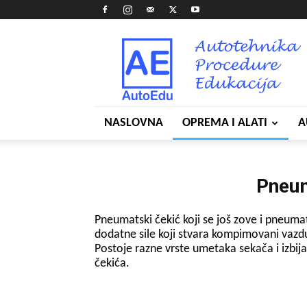
AutoEdu
NASLOVNA
OPREMA I ALATI
A
Pneum
Pneumatski čekić koji se još zove i pneumats
dodatne sile koji stvara kompimovani vazduh
Postoje razne vrste umetaka sekača i izbij
čekića.