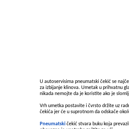
U autoservisima pneumatski čekić se najčešć
za izbijanje klinova. Umetak u prihvatnu gl
nikada nemojte da je koristite ako je sloml
Vrh umetka postavite i čvrsto držite uz rad
čekića jer će u suprotnom da odskače okol
Pneumatski
čekić stvara buku koja prevazi