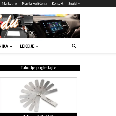
Marketing
Pravila korišćenja
Kontakt
Srpski
NIKA
LEKCIJE
Takodje pogledajte