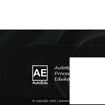
O 
Ovaj
održ
© Copyright 2020 | Automotive Education Procedures |