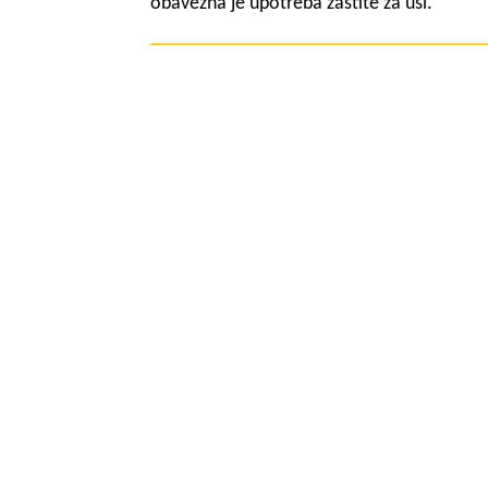
obavezna je upotreba zaštite za uši.