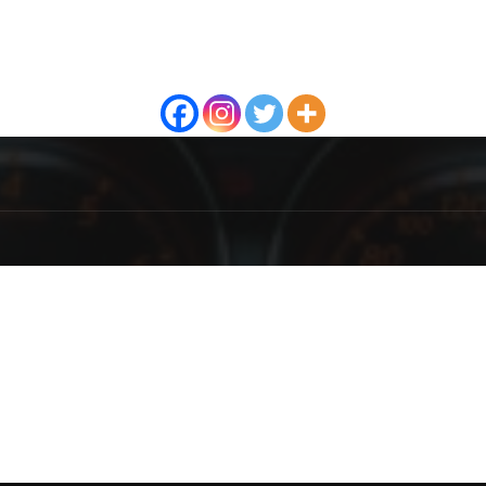
NAMA
P
 Internet portal bavi se autotehnikom i obrađuje procedure
avanja, ispitivanja, popravke i zamene delova vozila.
 All Rights Reserved | Designed by
dragzini