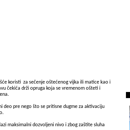
e koristi za sečenje oštećenog vijka ili matice kao i
avu čekića drži opruga koja se vremenom ošteti i
jena.
ni deo pre nego što se pritisne dugme za aktivaciju
o.
lazi maksimalni dozvoljeni nivo i zbog zaštite sluha