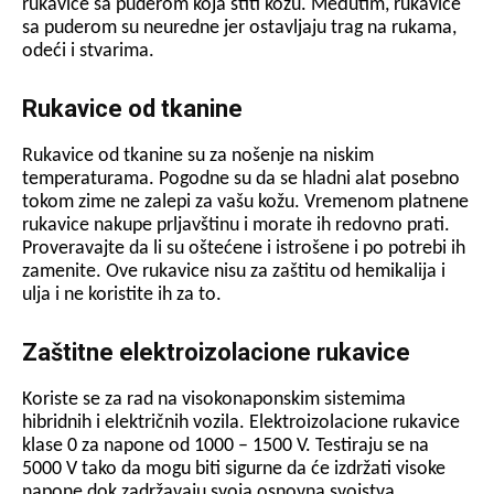
rukavice sa puderom koja štiti kožu. Međutim, rukavice
sa puderom su neuredne jer ostavljaju trag na rukama,
odeći i stvarima.
Rukavice od tkanine
Rukavice od tkanine su za nošenje na niskim
temperaturama. Pogodne su da se hladni alat posebno
tokom zime ne zalepi za vašu kožu. Vremenom platnene
rukavice nakupe prljavštinu i morate ih redovno prati.
Proveravajte da li su oštećene i istrošene i po potrebi ih
zamenite. Ove rukavice nisu za zaštitu od hemikalija i
ulja i ne koristite ih za to.
Zaštitne elektroizolacione rukavice
Koriste se za rad na visokonaponskim sistemima
hibridnih i električnih vozila. Elektroizolacione rukavice
klase 0 za napone od 1000 – 1500 V. Testiraju se na
5000 V tako da mogu biti sigurne da će izdržati visoke
napone dok zadržavaju svoja osnovna svojstva.