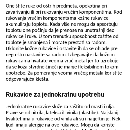
One štite ruke od oštrih predmeta, opekotina pri
zavarivanju ili pri rukovanju vrućim komponentima. Kod
rukovanja vrućim komponentama kožne rukavice
akumuliraju toplotu. Kada više ne mogu da apsorbuju
toplotu one počinju da je prenose na unutrašnji deo
rukavice i ruke. U tom trenutku sposobnost zaštite od
toplote je smanjena i morate prestati sa radom.
Uklonite kožne rukavice i ostavite ih da se ohlade pre
nego što nastavite sa radom. Izbegavajte da kožnim
rukavicama hvatate veoma vruć metal jer to uzrokuje
da se koža stvrdne čineći je manje fleksibilnom tokom
upotrebe. Za pomeranje veoma vrućeg metala koristite
odgovarajuća klešta.
Rukavice za jednokratnu upotrebu
Jednokratne rukavice služe za zaštitu od masti i ulja.
Prave se od nitrila, lateksa ili vinila (plastike). Najslabiji
kvalitet imaju rukavice od vinila ali su i najjeftinije. Neki
ljudi imaju alergije na ove rukavice. Mogu da koriste