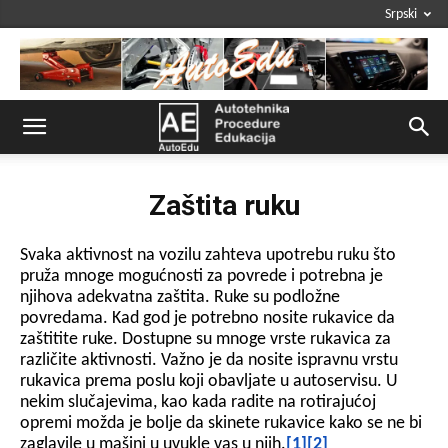
Srpski
Zaštita ruku
Svaka aktivnost na vozilu zahteva upotrebu ruku što
pruža mnoge mogućnosti za povrede i potrebna je
njihova adekvatna zaštita. Ruke su podložne
povredama. Kad god je potrebno nosite rukavice da
zaštitite ruke. Dostupne su mnoge vrste rukavica za
različite aktivnosti. Važno je da nosite ispravnu vrstu
rukavica prema poslu koji obavljate u autoservisu. U
nekim slučajevima, kao kada radite na rotirajućoj
opremi možda je bolje da skinete rukavice kako se ne bi
zaglavile u mašini u uvukle vas u njih.
[1]
[2]