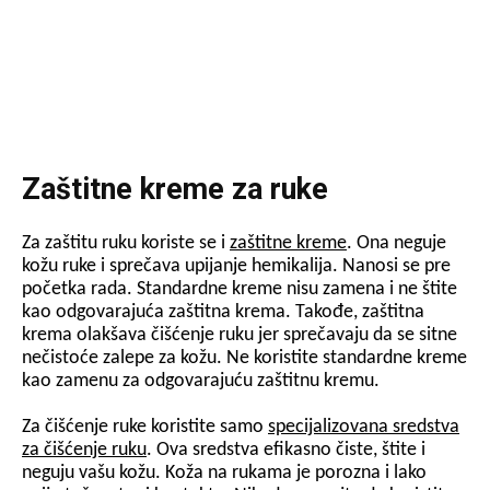
Zaštitne kreme za ruke
Za zaštitu ruku koriste se i
zaštitne kreme
. Ona neguje
kožu ruke i sprečava upijanje hemikalija. Nanosi se pre
početka rada. Standardne kreme nisu zamena i ne štite
kao odgovarajuća zaštitna krema. Takođe, zaštitna
krema olakšava čišćenje ruku jer sprečavaju da se sitne
nečistoće zalepe za kožu. Ne koristite standardne kreme
kao zamenu za odgovarajuću zaštitnu kremu.
Za čišćenje ruke koristite samo
specijalizovana sredstva
za čišćenje ruku
. Ova sredstva efikasno čiste, štite i
neguju vašu kožu. Koža na rukama je porozna i lako