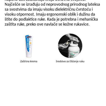
Najčešće se izrađuju od neprovodnog prirodnog lateksa
sa svostvima da imaju visoku dielektričnu čvrstoću i
visoku otpornost. Imaju ergonomski oblik i dužinu da
štite do podlaktice ruke. Kada je potrebna i mehanička
zaštita ruke, preko ove navlače se kožne rukavice.