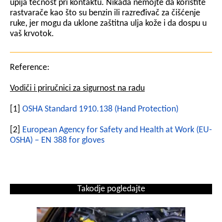
upija tečnost pri kontaktu. Nikada nemojte da koristite
rastvarače kao što su benzin ili razređivač za čišćenje
ruke, jer mogu da uklone zaštitna ulja kože i da dospu u
vaš krvotok.
Reference:
Vodiči i priručnici za sigurnost na radu
[1]
OSHA Standard 1910.138 (Hand Protection)
[2]
European Agency for Safety and Health at Work (EU-
OSHA) – EN 388 for gloves
Takodje pogledajte