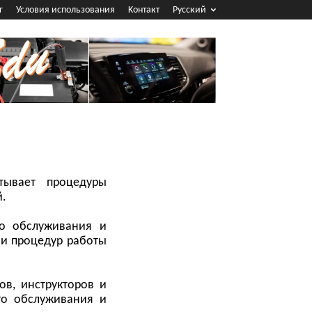
г
Условия использования
Koнтакт
Русский
тывает процедуры
й.
го обслуживания и
 и процедур работы
ов, инструкторов и
ого обслуживания и