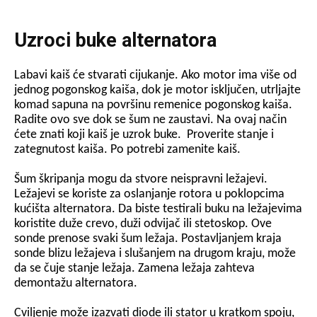
Uzroci buke alternatora
Labavi kaiš će stvarati cijukanje. Ako motor ima više od
jednog pogonskog kaiša, dok je motor isključen, utrljajte
komad sapuna na površinu remenice pogonskog kaiša.
Radite ovo sve dok se šum ne zaustavi. Na ovaj način
ćete znati koji kaiš je uzrok buke. Proverite stanje i
zategnutost kaiša. Po potrebi zamenite kaiš.
Šum škripanja mogu da stvore neispravni ležajevi.
Ležajevi se koriste za oslanjanje rotora u poklopcima
kućišta alternatora. Da biste testirali buku na ležajevima
koristite duže crevo, duži odvijač ili stetoskop. Ove
sonde prenose svaki šum ležaja. Postavljanjem kraja
sonde blizu ležajeva i slušanjem na drugom kraju, može
da se čuje stanje ležaja. Zamena ležaja zahteva
demontažu alternatora.
Cviljenje može izazvati diode ili stator u kratkom spoju,